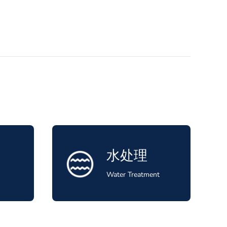
水处理
Water Treatment